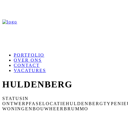
PORTFOLIO
OVER ONS
CONTACT
VACATURES
HULDENBERG
STATUS
IN
ONTWERPFASE
LOCATIE
HULDENBERG
TYPE
NI
WONINGEN
BOUWHEER
BRUMMO